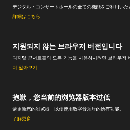
デジタル・コンサートホールの全ての機能をご利用いた
詳細はこちら
지원되지 않는 브라우저 버전입니다
디지털 콘서트홀의 모든 기능을 사용하시려면 브라우저 
더 알아보기
抱歉，您当前的浏览器版本过低
请更新您的浏览器，以便使用数字音乐厅的所有功能。
了解更多