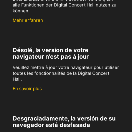
alle Funktionen der Digital Concert Hall nutzen zu
können.
Mehr erfahren
Désolé, la version de votre
navigateur n’est pas à jour
Veuillez mettre à jour votre navigateur pour utiliser
toutes les fonctionnalités de la Digital Concert
Hall.
En savoir plus
Desgraciadamente, la versión de su
navegador está desfasada