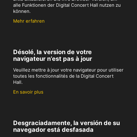
alle Funktionen der Digital Concert Hall nutzen zu
können.
Mehr erfahren
Désolé, la version de votre
navigateur n’est pas à jour
Veuillez mettre à jour votre navigateur pour utiliser
toutes les fonctionnalités de la Digital Concert
Hall.
En savoir plus
Desgraciadamente, la versión de su
navegador está desfasada