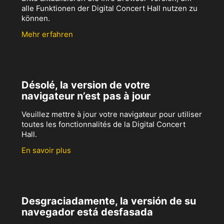
alle Funktionen der Digital Concert Hall nutzen zu
können.
Mehr erfahren
Désolé, la version de votre
navigateur n’est pas à jour
Veuillez mettre à jour votre navigateur pour utiliser
toutes les fonctionnalités de la Digital Concert
Hall.
En savoir plus
Desgraciadamente, la versión de su
navegador está desfasada