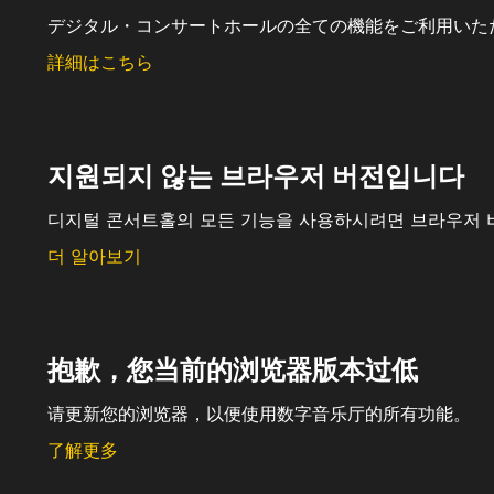
デジタル・コンサートホールの全ての機能をご利用いた
詳細はこちら
지원되지 않는 브라우저 버전입니다
디지털 콘서트홀의 모든 기능을 사용하시려면 브라우저 
더 알아보기
抱歉，您当前的浏览器版本过低
请更新您的浏览器，以便使用数字音乐厅的所有功能。
了解更多