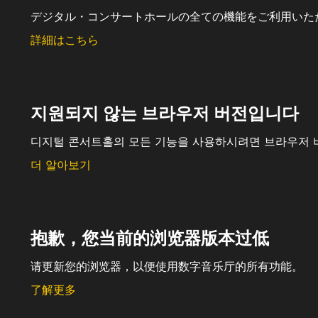
デジタル・コンサートホールの全ての機能をご利用いた
詳細はこちら
지원되지 않는 브라우저 버전입니다
디지털 콘서트홀의 모든 기능을 사용하시려면 브라우저 
더 알아보기
抱歉，您当前的浏览器版本过低
请更新您的浏览器，以便使用数字音乐厅的所有功能。
了解更多