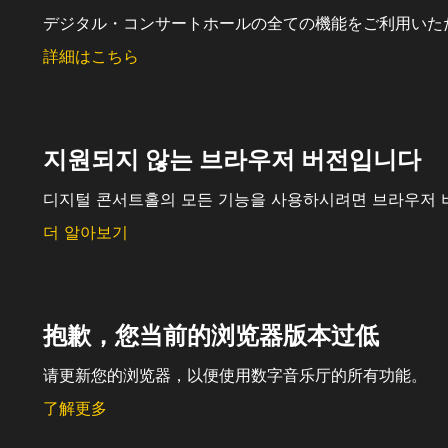
デジタル・コンサートホールの全ての機能をご利用いた
詳細はこちら
지원되지 않는 브라우저 버전입니다
디지털 콘서트홀의 모든 기능을 사용하시려면 브라우저 
더 알아보기
抱歉，您当前的浏览器版本过低
请更新您的浏览器，以便使用数字音乐厅的所有功能。
了解更多