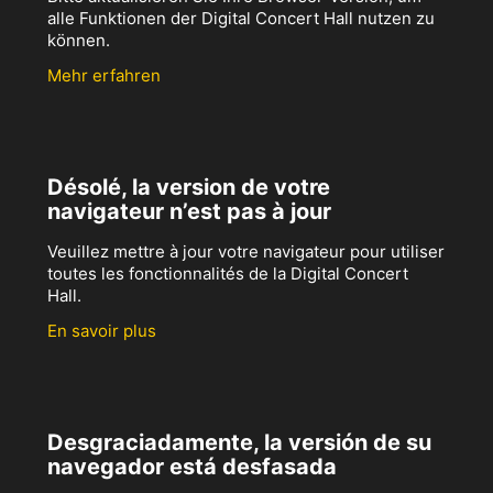
alle Funktionen der Digital Concert Hall nutzen zu
können.
Mehr erfahren
Désolé, la version de votre
navigateur n’est pas à jour
Veuillez mettre à jour votre navigateur pour utiliser
toutes les fonctionnalités de la Digital Concert
Hall.
En savoir plus
Desgraciadamente, la versión de su
navegador está desfasada