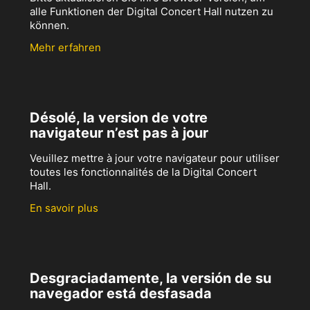
alle Funktionen der Digital Concert Hall nutzen zu
können.
Mehr erfahren
Désolé, la version de votre
navigateur n’est pas à jour
Veuillez mettre à jour votre navigateur pour utiliser
toutes les fonctionnalités de la Digital Concert
Hall.
En savoir plus
Desgraciadamente, la versión de su
navegador está desfasada