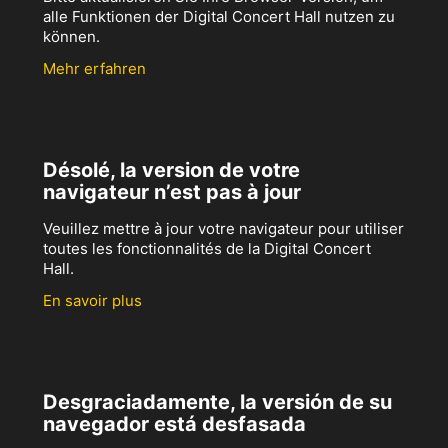
alle Funktionen der Digital Concert Hall nutzen zu
können.
Mehr erfahren
Désolé, la version de votre
navigateur n’est pas à jour
Veuillez mettre à jour votre navigateur pour utiliser
toutes les fonctionnalités de la Digital Concert
Hall.
En savoir plus
Desgraciadamente, la versión de su
navegador está desfasada