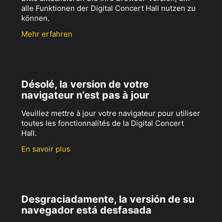
alle Funktionen der Digital Concert Hall nutzen zu
können.
Mehr erfahren
Désolé, la version de votre
navigateur n’est pas à jour
Veuillez mettre à jour votre navigateur pour utiliser
toutes les fonctionnalités de la Digital Concert
Hall.
En savoir plus
Desgraciadamente, la versión de su
navegador está desfasada