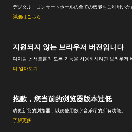
デジタル・コンサートホールの全ての機能をご利用いた
詳細はこちら
지원되지 않는 브라우저 버전입니다
디지털 콘서트홀의 모든 기능을 사용하시려면 브라우저 
더 알아보기
抱歉，您当前的浏览器版本过低
请更新您的浏览器，以便使用数字音乐厅的所有功能。
了解更多