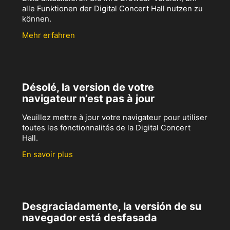
alle Funktionen der Digital Concert Hall nutzen zu
können.
Mehr erfahren
Désolé, la version de votre
navigateur n’est pas à jour
Veuillez mettre à jour votre navigateur pour utiliser
toutes les fonctionnalités de la Digital Concert
Hall.
En savoir plus
Desgraciadamente, la versión de su
navegador está desfasada