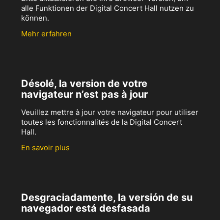
alle Funktionen der Digital Concert Hall nutzen zu
können.
Mehr erfahren
Désolé, la version de votre
navigateur n’est pas à jour
Veuillez mettre à jour votre navigateur pour utiliser
toutes les fonctionnalités de la Digital Concert
Hall.
En savoir plus
Desgraciadamente, la versión de su
navegador está desfasada