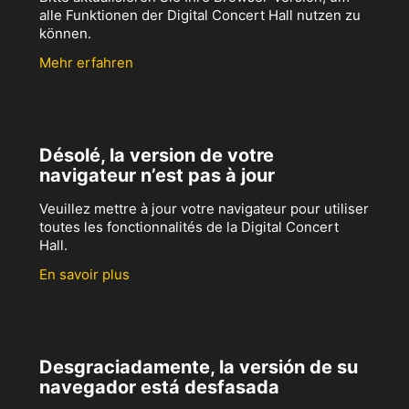
alle Funktionen der Digital Concert Hall nutzen zu
können.
Mehr erfahren
Désolé, la version de votre
navigateur n’est pas à jour
Veuillez mettre à jour votre navigateur pour utiliser
toutes les fonctionnalités de la Digital Concert
Hall.
En savoir plus
Desgraciadamente, la versión de su
navegador está desfasada