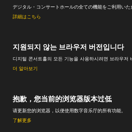
デジタル・コンサートホールの全ての機能をご利用いた
詳細はこちら
지원되지 않는 브라우저 버전입니다
디지털 콘서트홀의 모든 기능을 사용하시려면 브라우저 
더 알아보기
抱歉，您当前的浏览器版本过低
请更新您的浏览器，以便使用数字音乐厅的所有功能。
了解更多