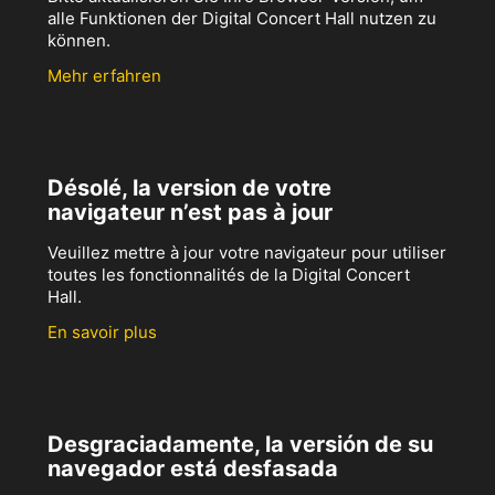
alle Funktionen der Digital Concert Hall nutzen zu
können.
Mehr erfahren
Désolé, la version de votre
navigateur n’est pas à jour
Veuillez mettre à jour votre navigateur pour utiliser
toutes les fonctionnalités de la Digital Concert
Hall.
En savoir plus
Desgraciadamente, la versión de su
navegador está desfasada