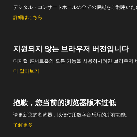
デジタル・コンサートホールの全ての機能をご利用いた
詳細はこちら
지원되지 않는 브라우저 버전입니다
디지털 콘서트홀의 모든 기능을 사용하시려면 브라우저 
더 알아보기
抱歉，您当前的浏览器版本过低
请更新您的浏览器，以便使用数字音乐厅的所有功能。
了解更多