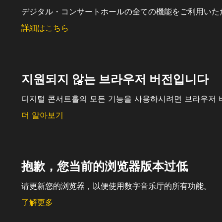
デジタル・コンサートホールの全ての機能をご利用いた
詳細はこちら
지원되지 않는 브라우저 버전입니다
디지털 콘서트홀의 모든 기능을 사용하시려면 브라우저 
더 알아보기
抱歉，您当前的浏览器版本过低
请更新您的浏览器，以便使用数字音乐厅的所有功能。
了解更多