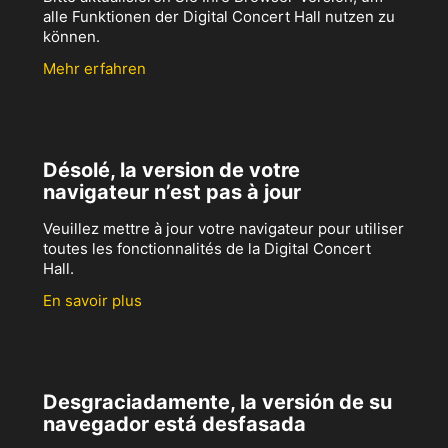
alle Funktionen der Digital Concert Hall nutzen zu
können.
Mehr erfahren
Désolé, la version de votre
navigateur n’est pas à jour
Veuillez mettre à jour votre navigateur pour utiliser
toutes les fonctionnalités de la Digital Concert
Hall.
En savoir plus
Desgraciadamente, la versión de su
navegador está desfasada