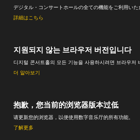
デジタル・コンサートホールの全ての機能をご利用いた
詳細はこちら
지원되지 않는 브라우저 버전입니다
디지털 콘서트홀의 모든 기능을 사용하시려면 브라우저 
더 알아보기
抱歉，您当前的浏览器版本过低
请更新您的浏览器，以便使用数字音乐厅的所有功能。
了解更多