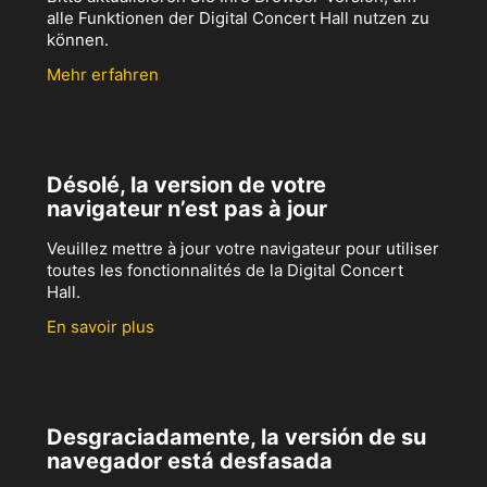
alle Funktionen der Digital Concert Hall nutzen zu
können.
Mehr erfahren
Désolé, la version de votre
navigateur n’est pas à jour
Veuillez mettre à jour votre navigateur pour utiliser
toutes les fonctionnalités de la Digital Concert
Hall.
En savoir plus
Desgraciadamente, la versión de su
navegador está desfasada