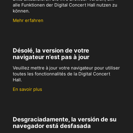
alle Funktionen der Digital Concert Hall nutzen zu
können.
Mehr erfahren
Désolé, la version de votre
navigateur n’est pas à jour
Veuillez mettre à jour votre navigateur pour utiliser
toutes les fonctionnalités de la Digital Concert
Hall.
En savoir plus
Desgraciadamente, la versión de su
navegador está desfasada