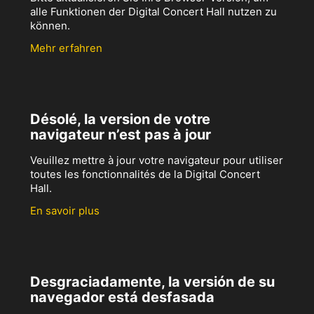
alle Funktionen der Digital Concert Hall nutzen zu
können.
Mehr erfahren
Désolé, la version de votre
navigateur n’est pas à jour
Veuillez mettre à jour votre navigateur pour utiliser
toutes les fonctionnalités de la Digital Concert
Hall.
En savoir plus
Desgraciadamente, la versión de su
navegador está desfasada