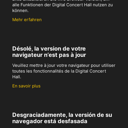
alle Funktionen der Digital Concert Hall nutzen zu
können.
Mehr erfahren
Désolé, la version de votre
navigateur n’est pas à jour
Veuillez mettre à jour votre navigateur pour utiliser
toutes les fonctionnalités de la Digital Concert
Hall.
En savoir plus
Desgraciadamente, la versión de su
navegador está desfasada