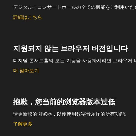
デジタル・コンサートホールの全ての機能をご利用いた
詳細はこちら
지원되지 않는 브라우저 버전입니다
디지털 콘서트홀의 모든 기능을 사용하시려면 브라우저 
더 알아보기
抱歉，您当前的浏览器版本过低
请更新您的浏览器，以便使用数字音乐厅的所有功能。
了解更多