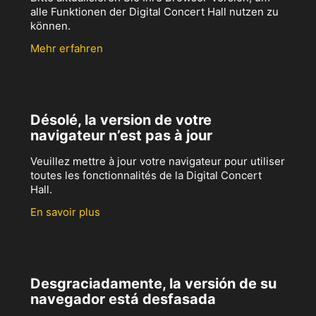
alle Funktionen der Digital Concert Hall nutzen zu
können.
Mehr erfahren
Désolé, la version de votre
navigateur n’est pas à jour
Veuillez mettre à jour votre navigateur pour utiliser
toutes les fonctionnalités de la Digital Concert
Hall.
En savoir plus
Desgraciadamente, la versión de su
navegador está desfasada