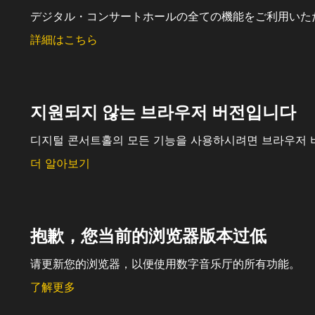
デジタル・コンサートホールの全ての機能をご利用いた
詳細はこちら
지원되지 않는 브라우저 버전입니다
디지털 콘서트홀의 모든 기능을 사용하시려면 브라우저 
더 알아보기
抱歉，您当前的浏览器版本过低
请更新您的浏览器，以便使用数字音乐厅的所有功能。
了解更多