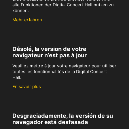
alle Funktionen der Digital Concert Hall nutzen zu
können.
Mehr erfahren
Désolé, la version de votre
navigateur n’est pas à jour
Veuillez mettre à jour votre navigateur pour utiliser
toutes les fonctionnalités de la Digital Concert
Hall.
En savoir plus
Desgraciadamente, la versión de su
navegador está desfasada