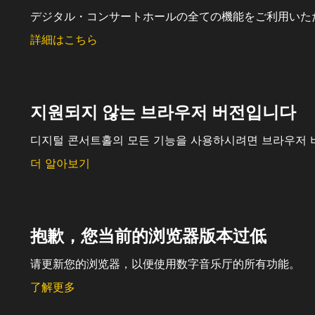
デジタル・コンサートホールの全ての機能をご利用いた
詳細はこちら
지원되지 않는 브라우저 버전입니다
디지털 콘서트홀의 모든 기능을 사용하시려면 브라우저 
더 알아보기
抱歉，您当前的浏览器版本过低
请更新您的浏览器，以便使用数字音乐厅的所有功能。
了解更多