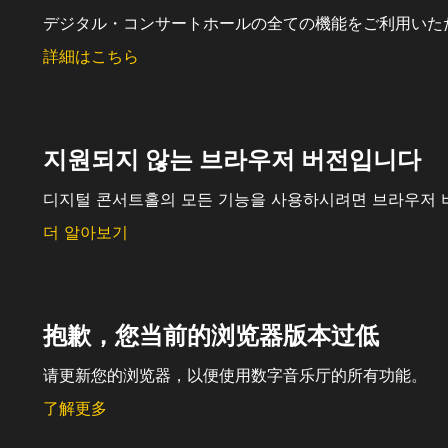
デジタル・コンサートホールの全ての機能をご利用いた
詳細はこちら
지원되지 않는 브라우저 버전입니다
디지털 콘서트홀의 모든 기능을 사용하시려면 브라우저 
더 알아보기
抱歉，您当前的浏览器版本过低
请更新您的浏览器，以便使用数字音乐厅的所有功能。
了解更多