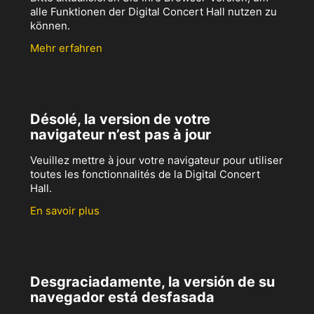
alle Funktionen der Digital Concert Hall nutzen zu
können.
Mehr erfahren
Désolé, la version de votre
navigateur n’est pas à jour
Veuillez mettre à jour votre navigateur pour utiliser
toutes les fonctionnalités de la Digital Concert
Hall.
En savoir plus
Desgraciadamente, la versión de su
navegador está desfasada