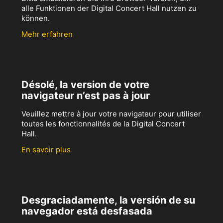
alle Funktionen der Digital Concert Hall nutzen zu
können.
Mehr erfahren
Désolé, la version de votre
navigateur n’est pas à jour
Veuillez mettre à jour votre navigateur pour utiliser
toutes les fonctionnalités de la Digital Concert
Hall.
En savoir plus
Desgraciadamente, la versión de su
navegador está desfasada