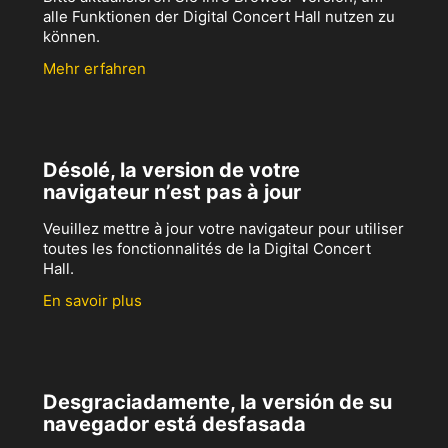
alle Funktionen der Digital Concert Hall nutzen zu
können.
Mehr erfahren
Désolé, la version de votre
navigateur n’est pas à jour
Veuillez mettre à jour votre navigateur pour utiliser
toutes les fonctionnalités de la Digital Concert
Hall.
En savoir plus
Desgraciadamente, la versión de su
navegador está desfasada