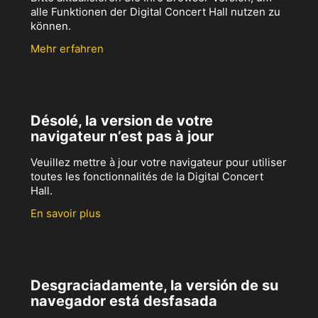
alle Funktionen der Digital Concert Hall nutzen zu
können.
Mehr erfahren
Désolé, la version de votre
navigateur n’est pas à jour
Veuillez mettre à jour votre navigateur pour utiliser
toutes les fonctionnalités de la Digital Concert
Hall.
En savoir plus
Desgraciadamente, la versión de su
navegador está desfasada