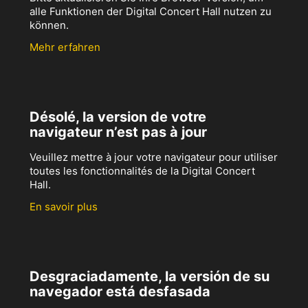
alle Funktionen der Digital Concert Hall nutzen zu
können.
Mehr erfahren
Désolé, la version de votre
navigateur n’est pas à jour
Veuillez mettre à jour votre navigateur pour utiliser
toutes les fonctionnalités de la Digital Concert
Hall.
En savoir plus
Desgraciadamente, la versión de su
navegador está desfasada