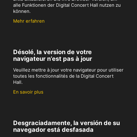
alle Funktionen der Digital Concert Hall nutzen zu
können.
Mehr erfahren
Désolé, la version de votre
navigateur n’est pas à jour
Veuillez mettre à jour votre navigateur pour utiliser
toutes les fonctionnalités de la Digital Concert
Hall.
En savoir plus
Desgraciadamente, la versión de su
navegador está desfasada