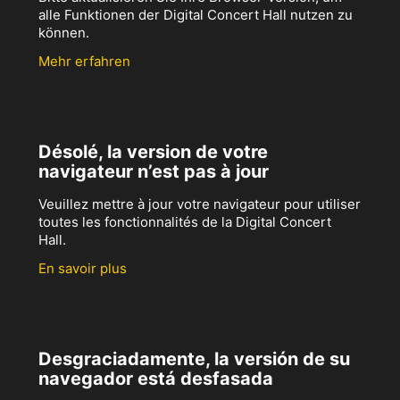
alle Funktionen der Digital Concert Hall nutzen zu
können.
Mehr erfahren
Désolé, la version de votre
navigateur n’est pas à jour
Veuillez mettre à jour votre navigateur pour utiliser
toutes les fonctionnalités de la Digital Concert
Hall.
En savoir plus
Desgraciadamente, la versión de su
navegador está desfasada