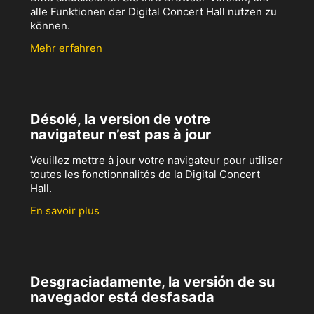
alle Funktionen der Digital Concert Hall nutzen zu
können.
Mehr erfahren
Désolé, la version de votre
navigateur n’est pas à jour
Veuillez mettre à jour votre navigateur pour utiliser
toutes les fonctionnalités de la Digital Concert
Hall.
En savoir plus
Desgraciadamente, la versión de su
navegador está desfasada