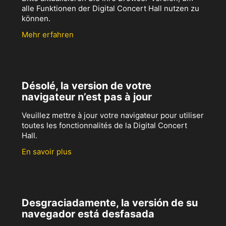
alle Funktionen der Digital Concert Hall nutzen zu
können.
Mehr erfahren
Désolé, la version de votre
navigateur n’est pas à jour
Veuillez mettre à jour votre navigateur pour utiliser
toutes les fonctionnalités de la Digital Concert
Hall.
En savoir plus
Desgraciadamente, la versión de su
navegador está desfasada