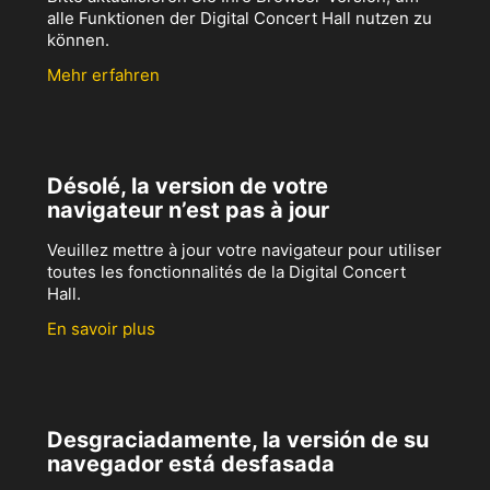
alle Funktionen der Digital Concert Hall nutzen zu
können.
Mehr erfahren
Désolé, la version de votre
navigateur n’est pas à jour
Veuillez mettre à jour votre navigateur pour utiliser
toutes les fonctionnalités de la Digital Concert
Hall.
En savoir plus
Desgraciadamente, la versión de su
navegador está desfasada