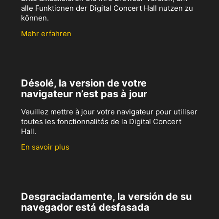
alle Funktionen der Digital Concert Hall nutzen zu
können.
Mehr erfahren
Désolé, la version de votre
navigateur n’est pas à jour
Veuillez mettre à jour votre navigateur pour utiliser
toutes les fonctionnalités de la Digital Concert
Hall.
En savoir plus
Desgraciadamente, la versión de su
navegador está desfasada