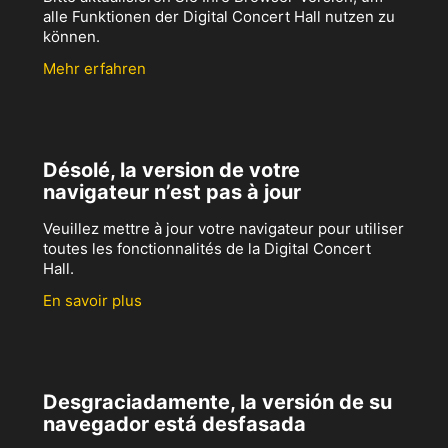
alle Funktionen der Digital Concert Hall nutzen zu
können.
Mehr erfahren
Désolé, la version de votre
navigateur n’est pas à jour
Veuillez mettre à jour votre navigateur pour utiliser
toutes les fonctionnalités de la Digital Concert
Hall.
En savoir plus
Desgraciadamente, la versión de su
navegador está desfasada