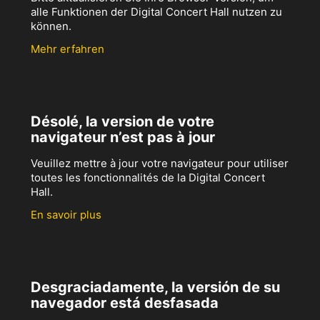
alle Funktionen der Digital Concert Hall nutzen zu
können.
Mehr erfahren
Désolé, la version de votre
navigateur n’est pas à jour
Veuillez mettre à jour votre navigateur pour utiliser
toutes les fonctionnalités de la Digital Concert
Hall.
En savoir plus
Desgraciadamente, la versión de su
navegador está desfasada