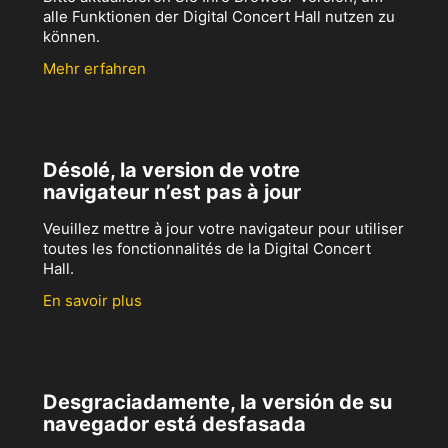
alle Funktionen der Digital Concert Hall nutzen zu
können.
Mehr erfahren
Désolé, la version de votre
navigateur n’est pas à jour
Veuillez mettre à jour votre navigateur pour utiliser
toutes les fonctionnalités de la Digital Concert
Hall.
En savoir plus
Desgraciadamente, la versión de su
navegador está desfasada