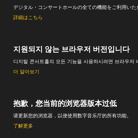
デジタル・コンサートホールの全ての機能をご利用いた
詳細はこちら
지원되지 않는 브라우저 버전입니다
디지털 콘서트홀의 모든 기능을 사용하시려면 브라우저 
더 알아보기
抱歉，您当前的浏览器版本过低
请更新您的浏览器，以便使用数字音乐厅的所有功能。
了解更多