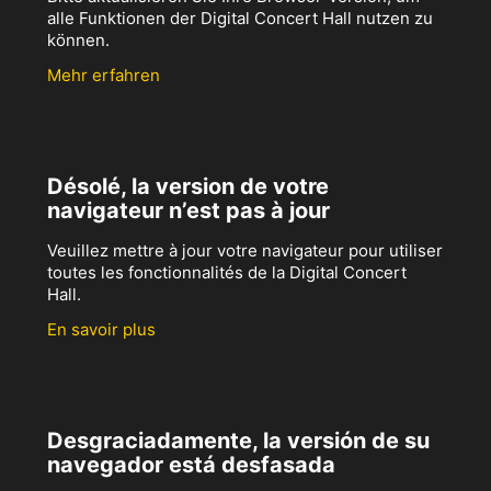
alle Funktionen der Digital Concert Hall nutzen zu
können.
Mehr erfahren
Désolé, la version de votre
navigateur n’est pas à jour
Veuillez mettre à jour votre navigateur pour utiliser
toutes les fonctionnalités de la Digital Concert
Hall.
En savoir plus
Desgraciadamente, la versión de su
navegador está desfasada