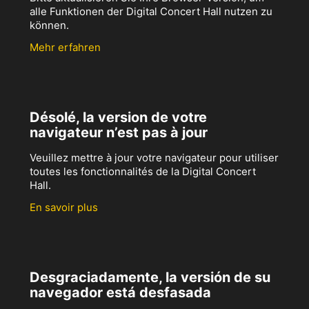
alle Funktionen der Digital Concert Hall nutzen zu
können.
Mehr erfahren
Désolé, la version de votre
navigateur n’est pas à jour
Veuillez mettre à jour votre navigateur pour utiliser
toutes les fonctionnalités de la Digital Concert
Hall.
En savoir plus
Desgraciadamente, la versión de su
navegador está desfasada