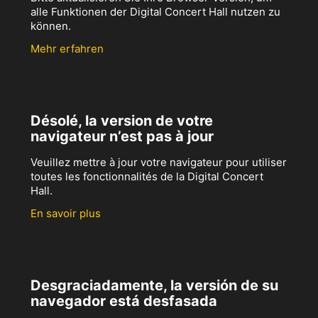
alle Funktionen der Digital Concert Hall nutzen zu
können.
Mehr erfahren
Désolé, la version de votre
navigateur n’est pas à jour
Veuillez mettre à jour votre navigateur pour utiliser
toutes les fonctionnalités de la Digital Concert
Hall.
En savoir plus
Desgraciadamente, la versión de su
navegador está desfasada