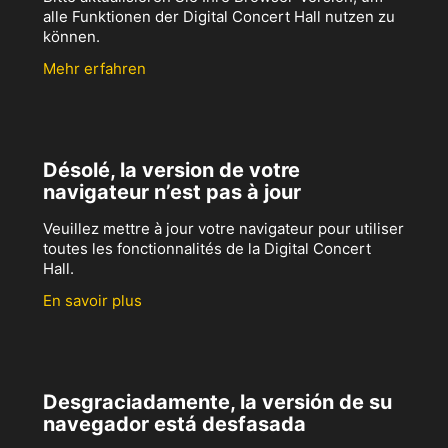
alle Funktionen der Digital Concert Hall nutzen zu
können.
Mehr erfahren
Désolé, la version de votre
navigateur n’est pas à jour
Veuillez mettre à jour votre navigateur pour utiliser
toutes les fonctionnalités de la Digital Concert
Hall.
En savoir plus
Desgraciadamente, la versión de su
navegador está desfasada